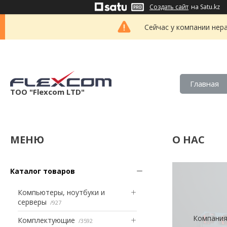
Создать сайт
на Satu.kz
Сейчас у компании нер
Главная
ТОО "Flexcom LTD"
О НАС
Каталог товаров
Компьютеры, ноутбуки и
серверы
927
Компания 
Комплектующие
3592