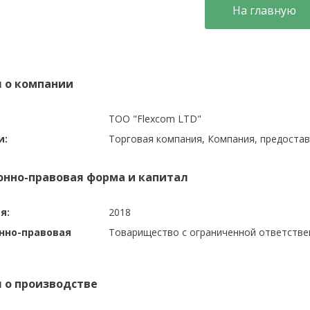
На главную
 о компании
ТОО "Flexcom LTD"
и:
Торговая компания, Компания, предоста
нно-правовая форма и капитал
я:
2018
нно-правовая
Товарищество с ограниченной ответств
 о производстве