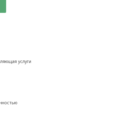
вляющая услуги
енностью