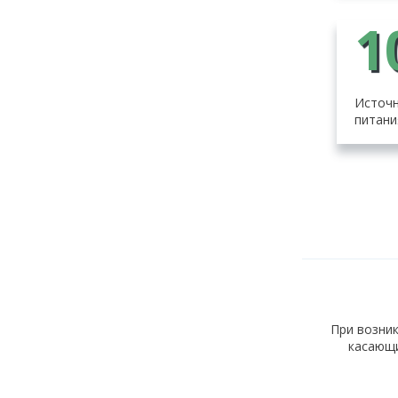
1
Источн
питани
При возник
касающи