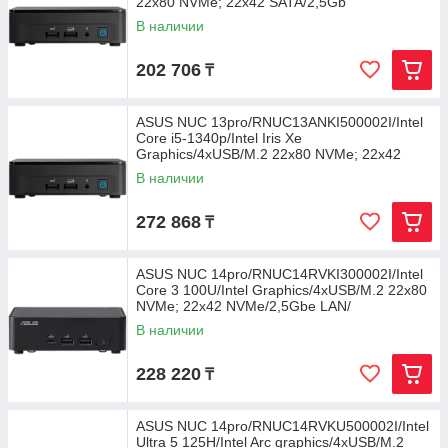
22x80 NVMe; 22x42 SATA/2,5Gb
В наличии
202 706
₸
ASUS NUC 13pro/RNUC13ANKI500002I/Intel
Core i5-1340p/Intel Iris Xe
Graphics/4xUSB/M.2 22x80 NVMe; 22x42
SATA/2
В наличии
272 868
₸
ASUS NUC 14pro/RNUC14RVKI300002I/Intel
Core 3 100U/Intel Graphics/4xUSB/M.2 22x80
NVMe; 22x42 NVMe/2,5Gbe LAN/
В наличии
228 220
₸
ASUS NUC 14pro/RNUC14RVKU500002I/Intel
Ultra 5 125H/Intel Arc graphics/4xUSB/M.2