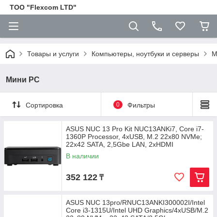
ТОО "Flexcom LTD"
Товары и услуги
Компьютеры, ноутбуки и серверы
М
Мини PC
Сортировка
0
Фильтры
ASUS NUC 13 Pro Kit NUC13ANKi7, Core i7-
1360P Processor, 4xUSB, M.2 22x80 NVMe;
22x42 SATA, 2,5Gbe LAN, 2xHDMI
В наличии
352 122
₸
ASUS NUC 13pro/RNUC13ANKI300002I/Intel
Core i3-1315U/Intel UHD Graphics/4xUSB/M.2