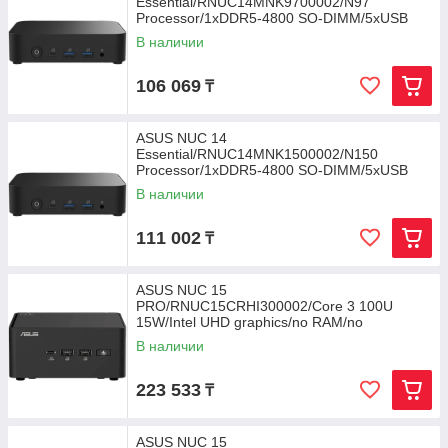
Essential/RNUC14MNK9700002/N97
Processor/1xDDR5-4800 SO-DIMM/5xUSB
Type-A/2xUSB Type-C/3.5mm jack/
В наличии
106 069
₸
ASUS NUC 14
Essential/RNUC14MNK1500002/N150
Processor/1xDDR5-4800 SO-DIMM/5xUSB
Type-A/2xUSB Type-C/3.5mm jack
В наличии
111 002
₸
ASUS NUC 15
PRO/RNUC15CRHI300002/Core 3 100U
15W/Intel UHD graphics/no RAM/no
Storage/Intel Wi-Fi 7 BE202/USB
В наличии
223 533
₸
ASUS NUC 15