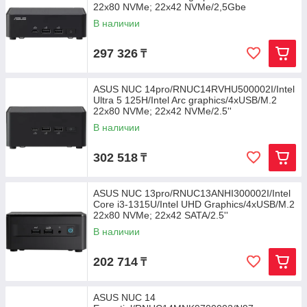
22x80 NVMe; 22x42 NVMe/2,5Gbe
В наличии
297 326
₸
ASUS NUC 14pro/RNUC14RVHU500002I/Intel
Ultra 5 125H/Intel Arc graphics/4xUSB/M.2
22x80 NVMe; 22x42 NVMe/2.5''
В наличии
302 518
₸
ASUS NUC 13pro/RNUC13ANHI300002I/Intel
Core i3-1315U/Intel UHD Graphics/4xUSB/M.2
22x80 NVMe; 22x42 SATA/2.5''
В наличии
202 714
₸
ASUS NUC 14