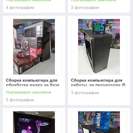
Подтверждено заказчиком
Подтверждено заказчиком
3950X 3,5Гц (4,7ГГц Turbo)
AM4, 16/32
4 фотографии
3 фотографии
Сборка компьютера для
Сборка компьютера для
обработки видео на базе
работы, на процессоре i5
процессора Intel Core i7
9400F.
Подтверждено заказчиком
3 фотографии
8700
5 фотографии