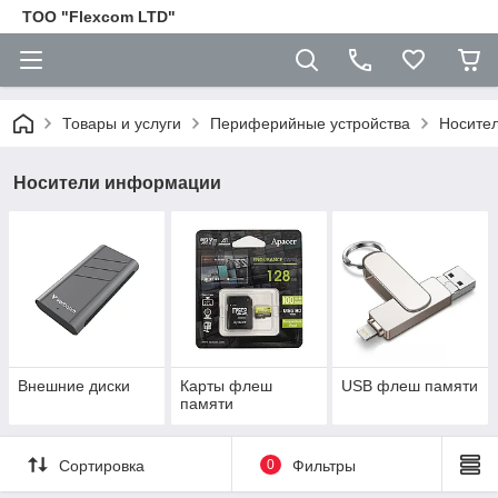
ТОО "Flexcom LTD"
Товары и услуги
Периферийные устройства
Носите
Носители информации
Внешние диски
Карты флеш
USB флеш памяти
памяти
Сортировка
0
Фильтры