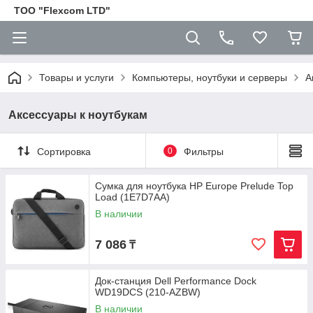
ТОО "Flexcom LTD"
Товары и услуги
Компьютеры, ноутбуки и серверы
А
Аксессуары к ноутбукам
Сортировка
0
Фильтры
Сумка для ноутбука HP Europe Prelude Top
Load (1E7D7AA)
В наличии
7 086
₸
Док-станция Dell Performance Dock
WD19DCS (210-AZBW)
В наличии