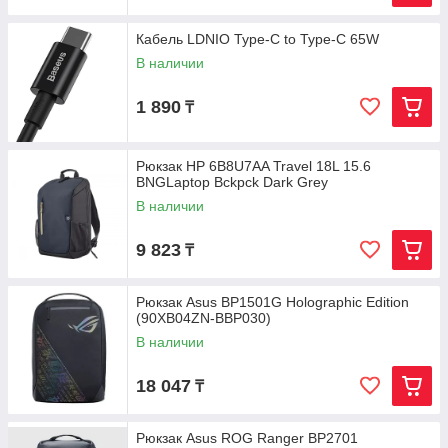
Кабель LDNIO Type-C to Type-C 65W
В наличии
1 890
₸
Рюкзак HP 6B8U7AA Travel 18L 15.6
BNGLaptop Bckpck Dark Grey
В наличии
9 823
₸
Рюкзак Asus BP1501G Holographic Edition
(90XB04ZN-BBP030)
В наличии
18 047
₸
Рюкзак Asus ROG Ranger BP2701