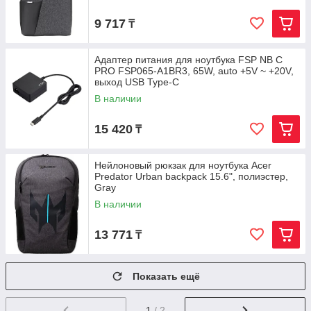
9 717
₸
Адаптер питания для ноутбука FSP NB C
PRO FSP065-A1BR3, 65W, auto +5V ~ +20V,
выход USB Type-C
В наличии
15 420
₸
Нейлоновый рюкзак для ноутбука Acer
Predator Urban backpack 15.6", полиэстер,
Gray
В наличии
13 771
₸
Показать ещё
1
/ 2