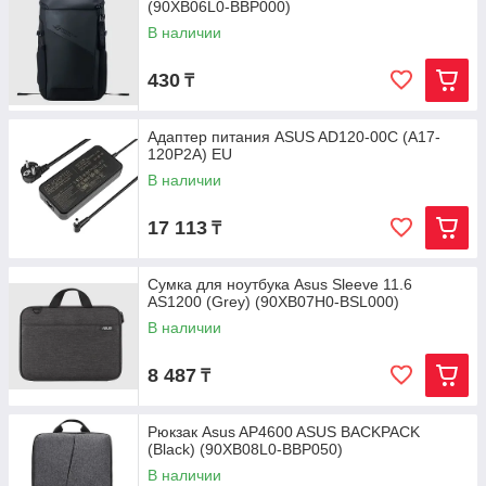
(90XB06L0-BBP000)
В наличии
430
₸
Адаптер питания ASUS AD120-00C (A17-
120P2A) EU
В наличии
17 113
₸
Сумка для ноутбука Asus Sleeve 11.6
AS1200 (Grey) (90XB07H0-BSL000)
В наличии
8 487
₸
Рюкзак Asus AP4600 ASUS BACKPACK
(Black) (90XB08L0-BBP050)
В наличии