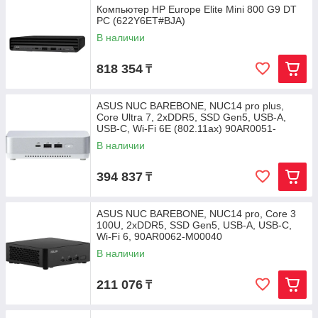
Компьютер HP Europe Elite Mini 800 G9 DT
PC (622Y6ET#BJA)
В наличии
818 354
₸
ASUS NUC BAREBONE, NUC14 pro plus,
Core Ultra 7, 2xDDR5, SSD Gen5, USB-A,
USB-C, Wi-Fi 6E (802.11ax) 90AR0051-
В наличии
394 837
₸
ASUS NUC BAREBONE, NUC14 pro, Core 3
100U, 2xDDR5, SSD Gen5, USB-A, USB-C,
Wi-Fi 6, 90AR0062-M00040
В наличии
211 076
₸