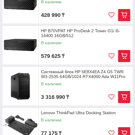
В наличии
428 990
₸
HP B70VPAT HP ProDesk 2 Tower G1i i5-
14400 16GB/512
В наличии
579 625
₸
Системный блок HP 5E8X4EA Z4 G5 TWR
W3-2535 64GB/1024 RTX4000 Ada W11Pro
В наличии
3 316 990
₸
Lenovo ThinkPad Ultra Docking Station
В наличии
77 175
₸