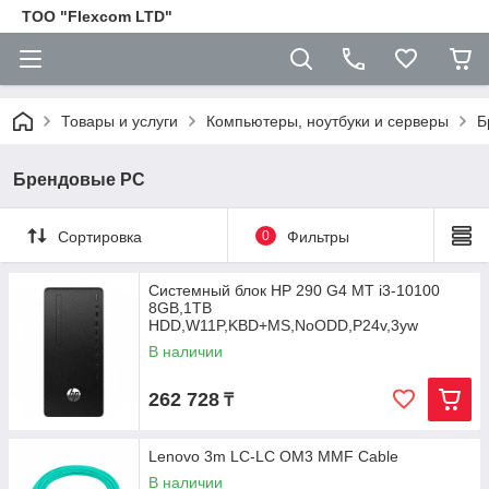
ТОО "Flexcom LTD"
Товары и услуги
Компьютеры, ноутбуки и серверы
Б
Брендовые PC
Сортировка
0
Фильтры
Системный блок HP 290 G4 MT i3-10100
8GB,1TB
HDD,W11P,KBD+MS,NoODD,P24v,3yw
В наличии
262 728
₸
Lenovo 3m LC-LC OM3 MMF Cable
В наличии