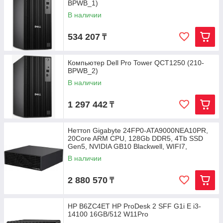
BPWB_1)
В наличии
534 207
₸
Компьютер Dell Pro Tower QCT1250 (210-
BPWB_2)
В наличии
1 297 442
₸
Неттоп Gigabyte 24FP0-ATA9000NEA10PR,
20Core ARM CPU, 128Gb DDR5, 4Tb SSD
Gen5, NVIDIA GB10 Blackwell, WIFI7,
В наличии
2 880 570
₸
HP B6ZC4ET HP ProDesk 2 SFF G1i E i3-
14100 16GB/512 W11Pro