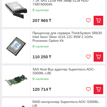
7.2K SAS 12Gb Hot Swap 512e HDD
7XB7A00045
В наличии
207 965
₸
Процессор для сервера ThinkSystem SR630
Intel Xeon Silver 4116 12C 85W 2.1GHz
Processor Option Kit
В наличии
110 250
₸
SAS Host Bus адаптер Supermicro AOC-
S3008L-L8E
В наличии
120 714
₸
RAID контроллер Supermicro AOC-S3008L-
L8I