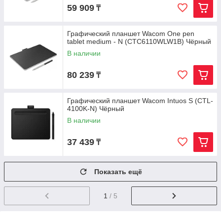
59 909
₸
Графический планшет Wacom One pen
tablet medium - N (CTC6110WLW1B) Чёрный
В наличии
80 239
₸
Графический планшет Wacom Intuos S (CTL-
4100K-N) Чёрный
В наличии
37 439
₸
Показать ещё
1
/ 5