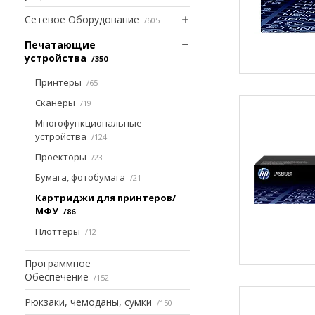
Сетевое Оборудование
605
Печатающие
устройства
350
Принтеры
65
Сканеры
19
Многофункциональные
устройства
124
Проекторы
23
Бумага, фотобумага
21
Картриджи для принтеров/
МФУ
86
Плоттеры
12
Программное
Обеспечение
152
Рюкзаки, чемоданы, сумки
150