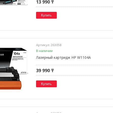
13 990 ₸
Купить
263058
В наличии
Лазерный картридж HP W1104A
39 990 ₸
Купить