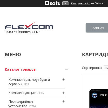
Создать сайт
на Satu.kz
Главная
ТОО "Flexcom LTD"
КАРТРИД
Каталог товаров
Компьютеры, ноутбуки и
серверы
929
Комплектующие
3587
Периферийные
устройства
3796