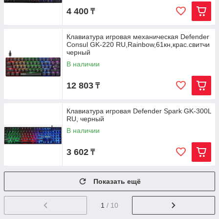
4 400
₸
Клавиатура игровая механическая Defender
Consul GK-220 RU,Rainbow,61кн,крас.свитчи
черный
В наличии
12 803
₸
Клавиатура игровая Defender Spark GK-300L
RU, черный
В наличии
3 602
₸
Показать ещё
1
/ 10