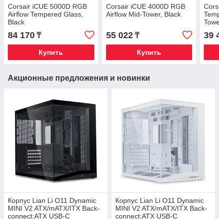
Corsair iCUE 5000D RGB
Corsair iCUE 4000D RGB
Cors
Airflow Tempered Glass,
Airflow Mid-Tower, Black
Temp
Black
Towe
84 170
55 022
39 
₸
₸
Купить
Купить
Акционные предложения и новинки
Корпус Lian Li O11 Dynamic
Корпус Lian Li O11 Dynamic
MINI V2 ATX/mATX/ITX Back-
MINI V2 ATX/mATX/ITX Back-
connect:ATX USB-C
connect:ATX USB-C