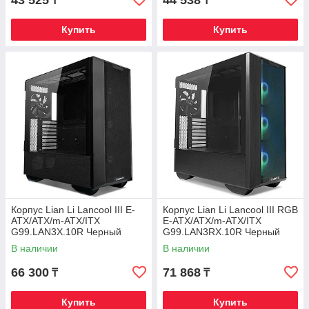
43 525
44 538
₸
₸
Купить
Купить
Корпус Lian Li Lancool III E-
Корпус Lian Li Lancool III RGB
ATX/ATX/m-ATX/ITX
E-ATX/ATX/m-ATX/ITX
G99.LAN3X.10R Черный
G99.LAN3RX.10R Черный
В наличии
В наличии
66 300
71 868
₸
₸
Купить
Купить