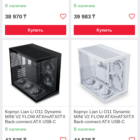
G99.O11DMIV2X.00 Черный
G99.O11DMIV2W.00 Белый
В наличии
В наличии
38 970
39 983
₸
₸
Купить
Купить
Корпус Lian Li O11 Dynamic
Корпус Lian Li O11 Dynamic
MINI V2 FLOW ATX/mATX/ITX
MINI V2 FLOW ATX/mATX/ITX
Back-connect:ATX USB-C
Back-connect:ATX USB-C
G99.O11DMIV2FX.00 Черный
G99.O11DMIV2FW.00 Белый
В наличии
В наличии