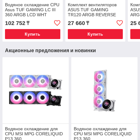
Водяное охлаждение CPU
Комплект вентиляторов
Комп
Asus TUF GAMING LC III
ASUS TUF GAMING
ASU
360 ARGB LCD WHT
TR120 ARGB REVERSE
ARG
3x120mm Liquid CPU
WHITE 3IN1
102 752
27 660
25 
₸
₸
Cooler, PWM, ARGB
Купить
Купить
Акционные предложения и новинки
Водяное охлаждение для
Водяное охлаждение для
CPU MSI MPG CORELIQUID
CPU MSI MPG CORELIQUID
P13 360,
P13 360,