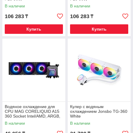
1700/1851/AM4/AM5, ARGB,
1700/1851/AM4/AM5, ARGB,
В наличии
В наличии
Fan 3x120mm, Черный
Fan 3x120mm, Белый
106 283
106 283
₸
₸
Купить
Купить
Водяное охлаждение для
Кулер с водяным
CPU MAG CORELIQUID A15
охлаждением Jonsbo TG-360
360 Socket Intel/AMD, ARGB,
White
3pin, Fan 3x120см
В наличии
В наличии