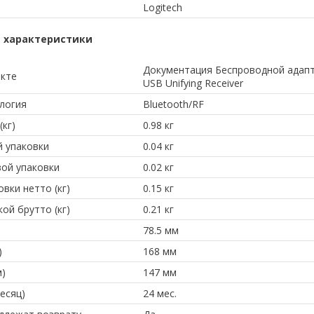
Logitech
 характеристики
Документация Беспроводной адапт
екте
USB Unifying Receiver
логия
Bluetooth/RF
(кг)
0.98 кг
й упаковки
0.04 кг
вой упаковки
0.02 кг
вки нетто (кг)
0.15 кг
ой брутто (кг)
0.21 кг
78.5 мм
)
168 мм
м)
147 мм
есяц)
24 мес.