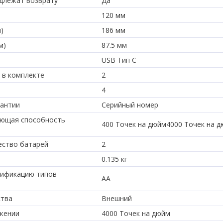
длежат возврату
Да
120 мм
)
186 мм
м)
87.5 мм
USB Тип C
 в комплекте
2
4
рантии
Серийный номер
ающая способность
400 Точек на дюйм4000 Точек на 
ество батарей
2
0.135 кг
сификацию типов
AA
ства
Внешний
жении
4000 Точек на дюйм