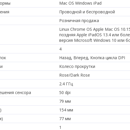
формы
Mac OS Windows iPad
чения
Проводной и беспроводной
Розничная продажа
Linux Chrome OS Apple Mac OS 10.1
поздняя Apple iPadOS 13.4 или бол
версия Microsoft Windows 10 или б
4
пок
Назад, Вперед, Кнопка цикла DPI
ши
Колесо прокрутки
Rose/Dark Rose
2.4 ГГц
ешения сенсора
50 dpi
79 мм
)
154 мм
м)
77 мм
1