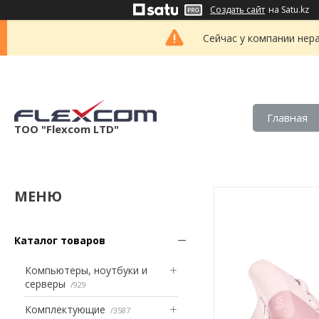
Создать сайт
на Satu.kz
Сейчас у компании нер
Главная
ТОО "Flexcom LTD"
Каталог товаров
Компьютеры, ноутбуки и
серверы
929
Комплектующие
3587