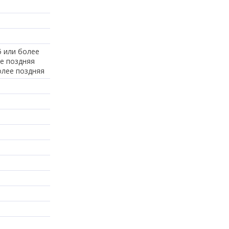
5 или более
ее поздняя
олее поздняя