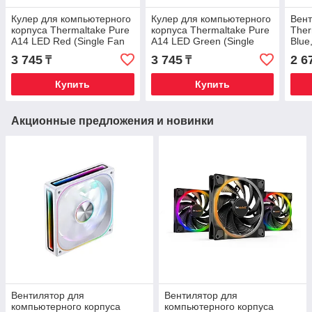
Кулер для компьютерного
Кулер для компьютерного
Вент
корпуса Thermaltake Pure
корпуса Thermaltake Pure
Ther
A14 LED Red (Single Fan
A14 LED Green (Single
Blue
Pack)
Fan Pack)
3 745
3 745
2 6
₸
₸
Купить
Купить
Акционные предложения и новинки
Вентилятор для
Вентилятор для
компьютерного корпуса
компьютерного корпуса