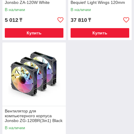
Jonsbo ZA-120W White
Bequiet! Light Wings 120mm
PWM high-speed ARGB Triple-
В наличии
В наличии
Pack
5 012
37 810
₸
₸
Купить
Купить
Вентилятор для
компьютерного корпуса
Jonsbo ZG-120BR(3in1) Black
В наличии