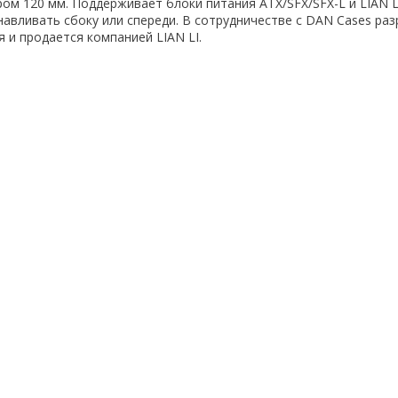
ом 120 мм. Поддерживает блоки питания ATX/SFX/SFX-L и LIAN L
авливать сбоку или спереди. В сотрудничестве с DAN Cases ра
 и продается компанией LIAN LI.