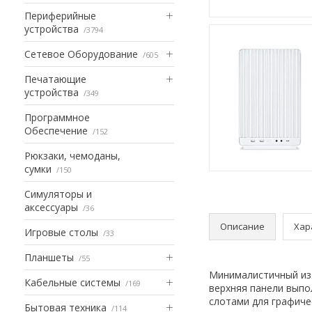
Периферийные
устройства
3794
Сетевое Оборудование
605
Печатающие
устройства
349
Программное
Обеспечение
152
Рюкзаки, чемоданы,
сумки
150
Симуляторы и
аксессуары
36
Описание
Хар
Игровые столы
33
Планшеты
55
Минималистичный изя
Кабельные системы
169
верхняя панели выпо
слотами для графиче
Бытовая техника
114