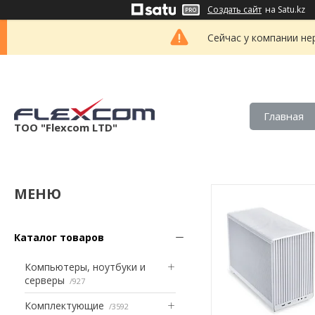
Создать сайт
на Satu.kz
Сейчас у компании не
Главная
ТОО "Flexcom LTD"
Каталог товаров
Компьютеры, ноутбуки и
серверы
927
Комплектующие
3592