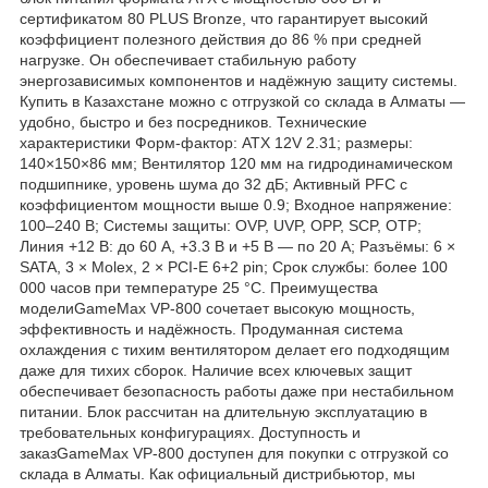
сертификатом 80 PLUS Bronze, что гарантирует высокий
коэффициент полезного действия до 86 % при средней
нагрузке. Он обеспечивает стабильную работу
энергозависимых компонентов и надёжную защиту системы.
Купить в Казахстане можно с отгрузкой со склада в Алматы —
удобно, быстро и без посредников. Технические
характеристики Форм‑фактор: ATX 12V 2.31; размеры:
140×150×86 мм; Вентилятор 120 мм на гидродинамическом
подшипнике, уровень шума до 32 дБ; Активный PFC с
коэффициентом мощности выше 0.9; Входное напряжение:
100–240 В; Системы защиты: OVP, UVP, OPP, SCP, OTP;
Линия +12 В: до 60 A, +3.3 В и +5 В — по 20 A; Разъёмы: 6 ×
SATA, 3 × Molex, 2 × PCI-E 6+2 pin; Срок службы: более 100
000 часов при температуре 25 °C. Преимущества
моделиGameMax VP‑800 сочетает высокую мощность,
эффективность и надёжность. Продуманная система
охлаждения с тихим вентилятором делает его подходящим
даже для тихих сборок. Наличие всех ключевых защит
обеспечивает безопасность работы даже при нестабильном
питании. Блок рассчитан на длительную эксплуатацию в
требовательных конфигурациях. Доступность и
заказGameMax VP‑800 доступен для покупки с отгрузкой со
склада в Алматы. Как официальный дистрибьютор, мы