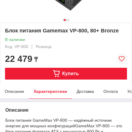
Блок питания Gamemax VP-800, 80+ Bronze
В наличии
Код: VP-800
Розница
22 479
₸
Купить
Описание
Характеристики
Доставка
Оплата
Ус
Описание
Блок питания GameMax VP‑800 — надёжный источник
энергии для мощных конфигурацийGameMax VP‑800 — это
блок питания формата ATX с мощностью 800 Вт и