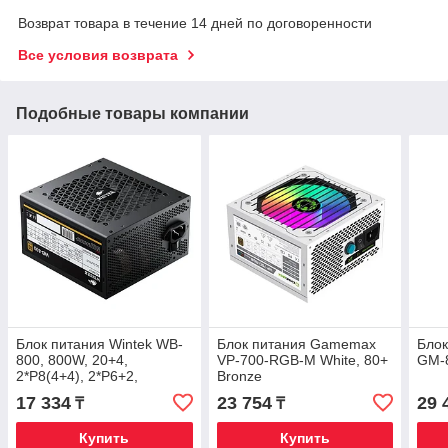
Возврат товара в течение 14 дней по договоренности
Все условия возврата
Подобные товары компании
Блок питания Wintek WB-
Блок питания Gamemax
Бло
800, 800W, 20+4,
VP-700-RGB-M White, 80+
GM-8
2*P8(4+4), 2*P6+2,
Bronze
6*SATA, 4*MOLEX,
17 334
23 754
29 
₸
₸
80+Bronze, Full Modular
Купить
Купить