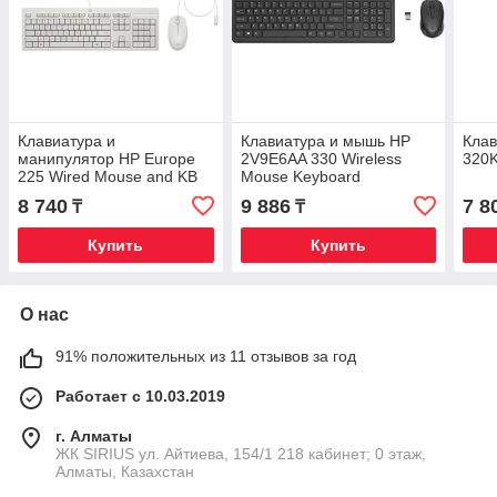
Клавиатура и
Клавиатура и мышь HP
Кла
манипулятор HP Europe
2V9E6AA 330 Wireless
320
225 Wired Mouse and KB
Mouse Keyboard
G2 CWH (AW5S6AA#ABB)
Combination Russ
8 740
9 886
7 8
₸
₸
Купить
Купить
О нас
91% положительных из 11 отзывов за год
Работает с 10.03.2019
г. Алматы
​ЖК SIRIUS​ ул. Айтиева, 154/1​ 218 кабинет; 0 этаж,
Алматы, Казахстан