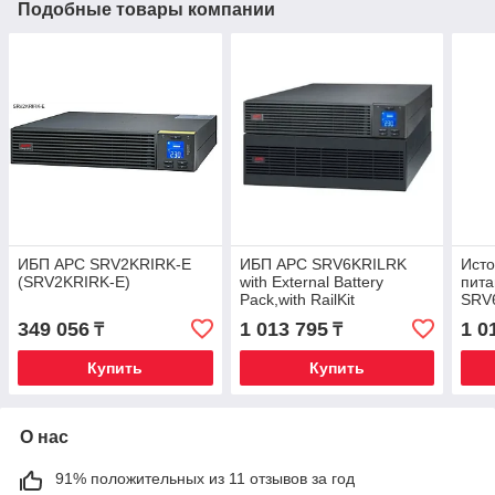
Подобные товары компании
ИБП APC SRV2KRIRK-E
ИБП APC SRV6KRILRK
Исто
(SRV2KRIRK-E)
with External Battery
пита
Pack,with RailKit
SRV
(SRV6KRILRK)
349 056
1 013 795
1 0
₸
₸
Купить
Купить
О нас
91% положительных из 11 отзывов за год