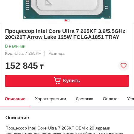
Процессор Intel Core Ultra 7 265KF 3.9/5.5GHz
20C/20T Arrow Lake 125W FCLGA1851 TRAY
В наличии
Код: Ultra 7 265KF
Розница
152 845
₸
Купить
Описание
Характеристики
Доставка
Оплата
Усл
Описание
Процессор Intel Core Ultra 7 265KF OEM с 20 ядрами
производится для установки в игровую сборку и отличается