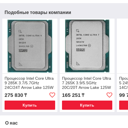
Подобные товары компании
Процессор Intel Core Ultra
Процессор Intel Core Ultra
Проц
9 285K 3.7/5.7GHz
7 265K 3.9/5.5GHz
5 24
24C/24T Arrow Lake 125W
20C/20T Arrow Lake 125W
14C/
FCLGA1851 TRAY
FCLGA1851 TRAY
FCL
275 830
165 251
99 
₸
₸
Купить
Купить
О нас