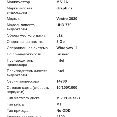
Манипулятор
MS116
Марка чипсета
Graphics
видеокарты
Модель
Vostro 3030
Модель чипсета
UHD 770
видеокарты
Объем жесткого диска
512
Оперативная память
8 Gb
Операционная система
Windows 11
По принадлежности
Бизнес
Производитель
Intel
процессора
Производитель чипсета
Intel
видеокарты
Серия процессора
14700
Сетевая карта (скорость
10/100/1000
передачи)
Тип жесткого диска
M.2 PCIe SSD
Тип кейса
MT
Тип привода
No ODD
Частота оперативной
4800