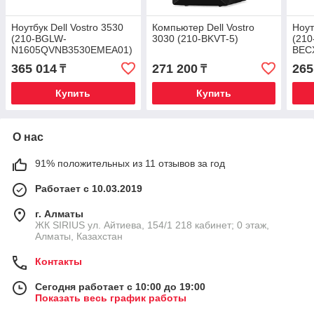
Ноутбук Dell Vostro 3530
Компьютер Dell Vostro
Ноут
(210-BGLW-
3030 (210-BKVT-5)
(210
N1605QVNB3530EMEA01)
BEC
365 014
271 200
265
₸
₸
Купить
Купить
О нас
91% положительных из 11 отзывов за год
Работает с 10.03.2019
г. Алматы
​ЖК SIRIUS​ ул. Айтиева, 154/1​ 218 кабинет; 0 этаж,
Алматы, Казахстан
Контакты
Сегодня работает с 10:00 до 19:00
Показать весь график работы