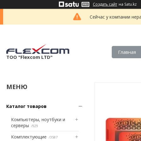
Создать сайт
на Satu.kz
Сейчас у компании нер
Главная
ТОО "Flexcom LTD"
Каталог товаров
Компьютеры, ноутбуки и
серверы
929
Комплектующие
3587