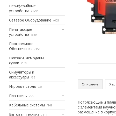
Периферийные
устройства
3796
Сетевое Оборудование
605
Печатающие
устройства
350
Программное
Обеспечение
152
Рюкзаки, чемоданы,
сумки
150
Симуляторы и
аксессуары
36
Описание
Хар
Игровые столы
33
Планшеты
55
Потрясающие и плавн
Кабельные системы
169
с элементами научно
размещение в корпус
Бытовая техника
114