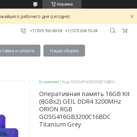
Корзина
ижайшего рабочего дня (сегодня)
+7 (707) 702-60-50
+7 (727) 328-73-28
ставка и оплата
Наши сборки
В наличии
Код:
GOSG416GB3200C16BDC
Оперативная память 16GB Kit
(8GBx2) GEIL DDR4 3200MHz
ORION RGB
GOSG416GB3200C16BDC
Titanium Grey