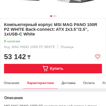
Компьютерный корпус MSI MAG PANO 100R
PZ WHITE Back-connect: ATX 2x3.5"/2.5",
1xUSB-C White
В наличии
Код: MAG PANO 100R PZ WHITE
Розница
53 142
₸
Купить
Описание
Характеристики
Доставка
Оплата
Ус
Описание
MSI MAG PANO 100R PZ сочетает стальной корпус с тремя