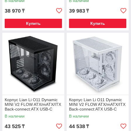
В наличии
В наличии
38 970
39 983
₸
₸
Купить
Купить
Корпус Lian Li O11 Dynamic
Корпус Lian Li O11 Dynamic
MINI V2 FLOW ATX/mATX/ITX
MINI V2 FLOW ATX/mATX/ITX
Back-connect:ATX USB-C
Back-connect:ATX USB-C
G99.O11DMIV2FX.00 Черный
G99.O11DMIV2FW.00 Белый
В наличии
В наличии
43 525
44 538
₸
₸