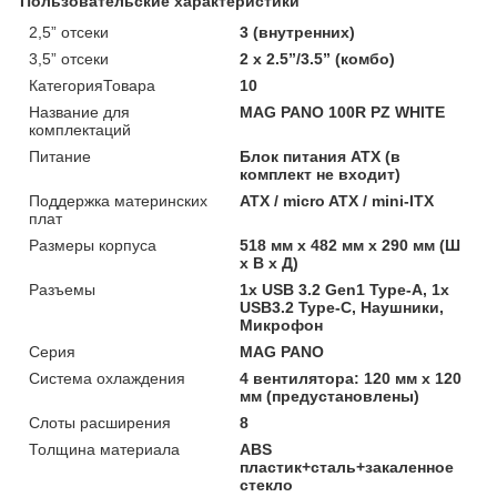
Пользовательские характеристики
2,5” отсеки
3 (внутренних)
3,5” отсеки
2 x 2.5”/3.5” (комбо)
КатегорияТовара
10
Название для
MAG PANO 100R PZ WHITE
комплектаций
Питание
Блок питания ATX (в
комплект не входит)
Поддержка материнских
ATX / micro ATX / mini-ITX
плат
Размеры корпуса
518 мм х 482 мм х 290 мм (Ш
x В x Д)
Разъемы
1x USB 3.2 Gen1 Type-A, 1x
USB3.2 Type-C, Наушники,
Микрофон
Серия
MAG PANO
Система охлаждения
4 вентилятора: 120 мм x 120
мм (предустановлены)
Слоты расширения
8
Толщина материала
ABS
пластик+сталь+закаленное
стекло