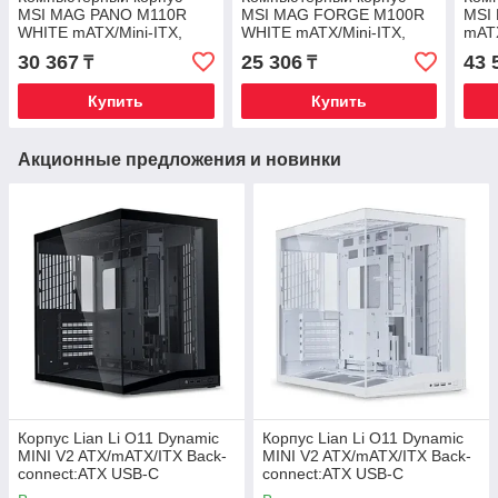
MSI MAG PANO M110R
MSI MAG FORGE M100R
MSI
WHITE mATX/Mini-ITX,
WHITE mATX/Mini-ITX,
mATX
1xUSB-A, 1xType-C,
2xUSB 2.0, USB 3.2, Audio,
3.2 
30 367
25 306
43 
₸
₸
1xAudio, 1xMic, mATX
Mic, mATX
Купить
Купить
Акционные предложения и новинки
Корпус Lian Li O11 Dynamic
Корпус Lian Li O11 Dynamic
MINI V2 ATX/mATX/ITX Back-
MINI V2 ATX/mATX/ITX Back-
connect:ATX USB-C
connect:ATX USB-C
G99.O11DMIV2X.00 Черный
G99.O11DMIV2W.00 Белый