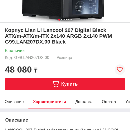
Корпус Lian Li Lancool 207 Digital Black
ATX/m-ATX/m-ITX 2х140 ARGB 2х140 PWM
G99.LAN207DX.00 Black
В наличии
Код: G99.LAN207DX.00
Розница
48 080
₸
Купить
Описание
Характеристики
Доставка
Оплата
Ус
Описание
LANCOOL 207 Digital добавляет игривый штрих к LANCOOL