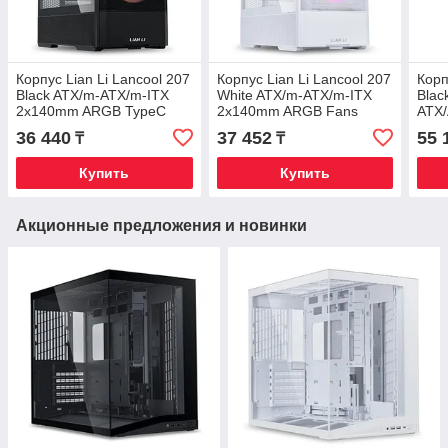
Корпус Lian Li Lancool 207
Корпус Lian Li Lancool 207
Корп
Black ATX/m-ATX/m-ITX
White ATX/m-ATX/m-ITX
Blac
2x140mm ARGB TypeC
2x140mm ARGB Fans
ATX
фильтр Black
1xTypeC White
G99
36 440
37 452
55 
₸
₸
G99.LAN207RX.10R
G99.LAN207RW.10R
2xUS
Купить
Купить
Акционные предложения и новинки