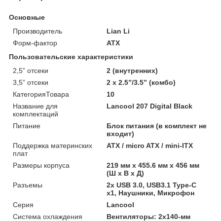
Основные
Производитель
Lian Li
Форм-фактор
ATX
Пользовательские характеристики
2,5” отсеки
2 (внутренних)
3,5” отсеки
2 x 2.5”/3.5” (комбо)
КатегорияТовара
10
Название для
Lancool 207 Digital Black
комплектаций
Питание
Блок питания (в комплект не
входит)
Поддержка материнских
ATX / micro ATX / mini-ITX
плат
Размеры корпуса
219 мм х 455.6 мм х 456 мм
(Ш x В x Д)
Разъемы
2x USB 3.0, USB3.1 Type-C
x1, Наушники, Микрофон
Серия
Lancool
Система охлаждения
Вентиляторы: 2х140-мм