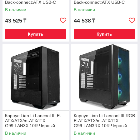
Back-connect:ATX USB-C
Back-connect:ATX USB-C
G99.O11DMIV2FX.00 Черный
G99.O11DMIV2FW.00 Белый
В наличии
В наличии
43 525
44 538
₸
₸
Купить
Купить
Корпус Lian Li Lancool III E-
Корпус Lian Li Lancool III RGB
ATX/ATX/m-ATX/ITX
E-ATX/ATX/m-ATX/ITX
G99.LAN3X.10R Черный
G99.LAN3RX.10R Черный
В наличии
В наличии