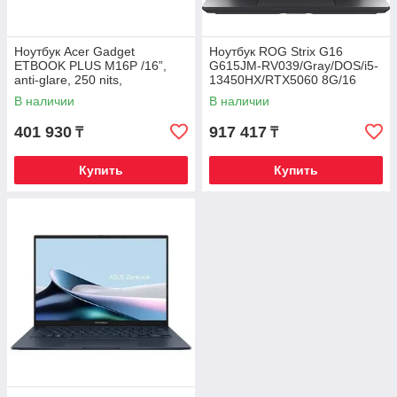
Ноутбук Acer Gadget
Ноутбук ROG Strix G16
ETBOOK PLUS M16P /16”,
G615JM-RV039/Gray/DOS/i5-
anti-glare, 250 nits,
13450HX/RTX5060 8G/16
1920x1200 resolution / Intel
WUXGA 16:10 165Hz
В наличии
В наличии
Core i
300nt/D5 16G/1T PCIe/WF
401 930
917 417
₸
₸
Купить
Купить