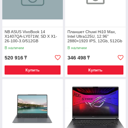
NB ASUS VivoBook 14
Планшет Chuwi Hi10 Max,
X1407QA-LY071W, SD X X1-
Intel Ultra125U, 12.96"
26-100-3.0/512GB
2880×1920 IPS, 12Gb, 512Gb
SSD/16GB/14" WUXGA,
SSD, Keyboard, Win11Pro
В наличии
В наличии
WIN11
520 916
346 498
₸
₸
Купить
Купить