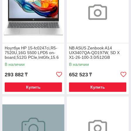
Ноутбук HP 15-fc0247ci,R5-
NB ASUS Zenbook A14
7520U,16G 5500 LPD5 on-
UX3407QA-QD197W, SD X
board,512G PCIe,IntGfx,15.6
X1-26-100-3.0/512GB
FHD IPS 300nt,DOS,Nat
SSD/16GB/14"WUXGA/WIN11
В наличии
В наличии
Silver,720p
293 882
652 523
₸
₸
Купить
Купить