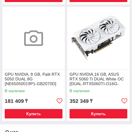
GPU NVIDIA, 8 GB, Palit RTX
GPU NVIDIA,16 GB, ASUS
5050 DUAL 8G
RTX 5060 Ti DUAL White OC
[NE65050019P1-GB2070D]
[DUAL-RTX5060TI-O16G-
HDMI/3DP,GDDR6/128-bit
WHITE], HDMI/3DP,
В наличии
В наличии
GDDR7/128bit
181 409
352 349
₸
₸
Купить
Купить