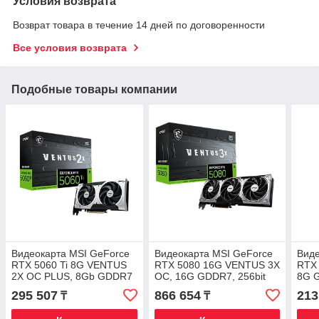
Условия возврата
Возврат товара в течение 14 дней по договоренности
Все условия возврата
Подобные товары компании
Видеокарта MSI GeForce
Видеокарта MSI GeForce
Виде
RTX 5060 Ti 8G VENTUS
RTX 5080 16G VENTUS 3X
RTX
2X OC PLUS, 8Gb GDDR7
OC, 16G GDDR7, 256bit
8G 
128-bit 1xHDMI 3xDP
1xHDMI 3xDP (G5080-
3xD
295 507
866 654
213
₸
₸
G506T-8V2CP
16V3C)