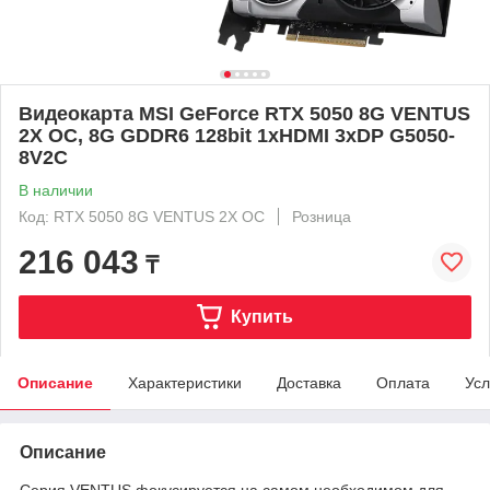
Видеокарта MSI GeForce RTX 5050 8G VENTUS
2X OC, 8G GDDR6 128bit 1xHDMI 3xDP G5050-
8V2C
В наличии
Код: RTX 5050 8G VENTUS 2X OC
Розница
216 043
₸
Купить
Описание
Характеристики
Доставка
Оплата
Усл
Описание
Серия VENTUS фокусируется на самом необходимом для