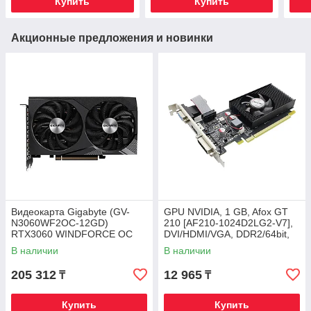
Купить
Купить
Акционные предложения и новинки
Видеокарта Gigabyte (GV-
GPU NVIDIA, 1 GB, Afox GT
N3060WF2OC-12GD)
210 [AF210-1024D2LG2-V7],
RTX3060 WINDFORCE OC
DVI/HDMI/VGA, DDR2/64bit,
12G
+LP
В наличии
В наличии
205 312
12 965
₸
₸
Купить
Купить