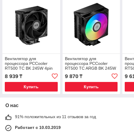
Вентилятор для
Вентилятор для
Вент
процессора PCCooler
процессора PCCooler
проц
RT500 TC BK 245W 4pin
RT500 TC ARGB BK 245W
RT50
1851/1700/1200/115X/AM5/AM4
4pin
PW
8 939
9 870
9 6
₸
₸
Черный
1851/1700/1200/115X/AM5/AM4
1851
Черный
Чер
Купить
Купить
О нас
91% положительных из 11 отзывов за год
Работает с 10.03.2019