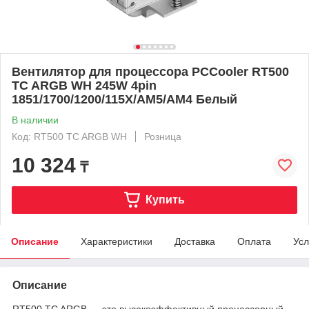
Вентилятор для процессора PCCooler RT500
TC ARGB WH 245W 4pin
1851/1700/1200/115X/AM5/AM4 Белый
В наличии
Код: RT500 TC ARGB WH
Розница
10 324
₸
Купить
Описание
Характеристики
Доставка
Оплата
Усл
Описание
RT500 TC ARGB — это высокоэффективный процессорный