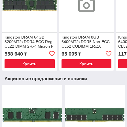
Kingston DRAM 64GB
Kingston DRAM 8GB
Kin
3200MT/s DDR4 ECC Reg
6400MT/s DDR5 Non-ECC
640
CL22 DIMM 2Rx4 Micron F
CL52 CUDIMM 1Rx16
CL5
Rambus
558 640
65 005
117
₸
₸
Купить
Купить
Акционные предложения и новинки