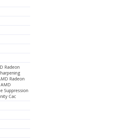
MD Radeon
harpening
 AMD Radeon
y AMD
se Suppression
nity Cac