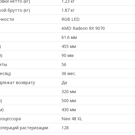
вки нетто (кг)
1.23 кг
ой брутто (кг)
1.87 кг
нности
RGB LED
AMD Radeon RX 9070
61.6 мм
)
455 мм
м)
90 мм
иты
56
есяц)
36 мес.
длежат возврату
Да
320 мм
)
500 мм
м)
430 мм
роцессора
Navi 48 XL
операций растеризации
128