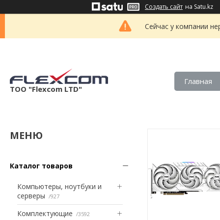
Создать сайт
на Satu.kz
Сейчас у компании не
Главная
ТОО "Flexcom LTD"
Каталог товаров
Компьютеры, ноутбуки и
серверы
927
Комплектующие
3592