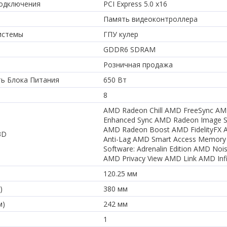
подключения
PCI Express 5.0 x16
Память видеоконтроллера
истемы
ГПУ кулер
GDDR6 SDRAM
Розничная продажа
ь Блока Питания
650 Вт
8
AMD Radeon Chill AMD FreeSync A
Enhanced Sync AMD Radeon Image S
AMD Radeon Boost AMD FidelityFX
3D
Anti-Lag AMD Smart Access Memor
Software: Adrenalin Edition AMD Noi
AMD Privacy View AMD Link AMD Infi
120.25 мм
)
380 мм
м)
242 мм
1