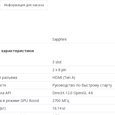
Информация для заказа
Sapphire
 характеристики
3 slot
2 x 8 pin
п разъема
HDMI (Тип A)
екте
Руководство по быстрому старту
ка API
DirectX 12.0 OpenGL 4.6
а в режиме GPU Boost
2700 МГц
(кг)
16.14 кг