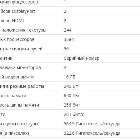
ских процессоров
1
йсов DisplayPort
2
ейсов HDMI
2
 наложения текстуры
244
ых процессоров
3584
я трассировки лучей
56
рантии
Серийный номер
ваемых мониторов
4
ой видеопамяти
16 ГБ
ия в режиме работы
245 Вт
ость памяти
640 ГБ/с
ость шины памяти
256 бит
яти
20 Гбит/с
 сцены (текстуры)
564.5 Гигатексель/секунда
 (в пикселях)
322.6 Гигапиксель/секунда