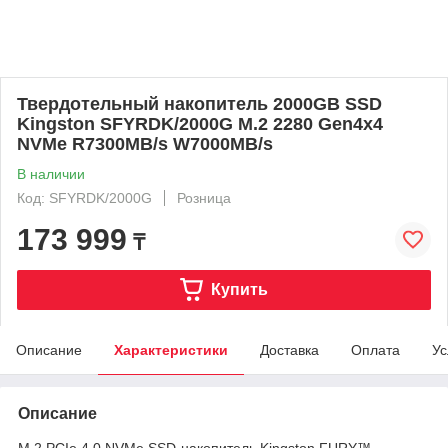
Твердотельный накопитель 2000GB SSD
Kingston SFYRDK/2000G M.2 2280 Gen4x4
NVMe R7300MB/s W7000MB/s
В наличии
Код: SFYRDK/2000G
Розница
173 999
₸
Купить
Описание
Характеристики
Доставка
Оплата
Ус
Описание
M.2 PCIe 4.0 NVMe SSD-накопитель Kingston FURY™