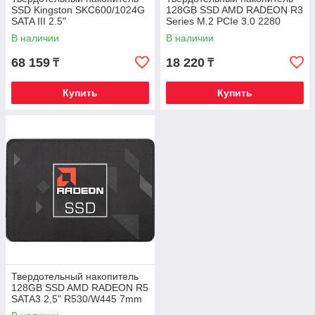
SSD Kingston SKC600/1024G
128GB SSD AMD RADEON R3
SATA III 2.5"
Series M.2 PCIe 3.0 2280
R1800/W1250 R3MP30128G8
В наличии
В наличии
68 159
18 220
₸
₸
Купить
Купить
Твердотельный накопитель
128GB SSD AMD RADEON R5
SATA3 2,5" R530/W445 7mm
R5SL128G