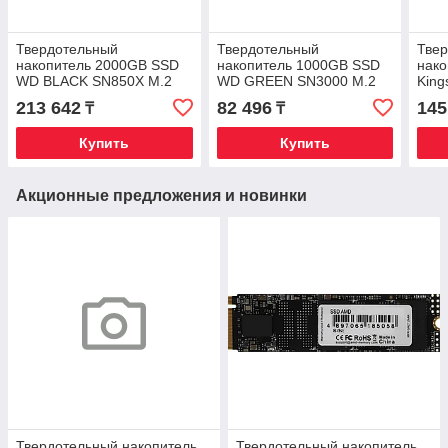
Твердотельный
Твердотельный
Тве
накопитель 2000GB SSD
накопитель 1000GB SSD
нак
WD BLACK SN850X M.2
WD GREEN SN3000 M.2
King
2280 NVMe R7300/W6600
2280 NVMe 4.0
M.2
213 642
82 496
145
₸
₸
WDS200T2X0E-00BCA0
R5000/W4200MB/s
R60
WDS100T4G0E
Купить
Купить
Акционные предложения и новинки
Твердотельный накопитель
Твердотельный накопитель