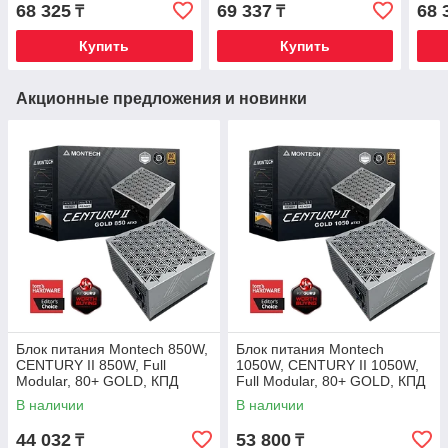
91%, Черный,
91%, Белый,
91%,
68 325
69 337
68 
₸
₸
G9P.RS1000G.BH00.EU
G9P.RS1000G.WH00.EU
G9P
Купить
Купить
Акционные предложения и новинки
Блок питания Montech 850W,
Блок питания Montech
CENTURY II 850W, Full
1050W, CENTURY II 1050W,
Modular, 80+ GOLD, КПД
Full Modular, 80+ GOLD, КПД
90%, Fan 135mm, Серебро
90%, Fan 135mm, Серебро
В наличии
В наличии
44 032
53 800
₸
₸