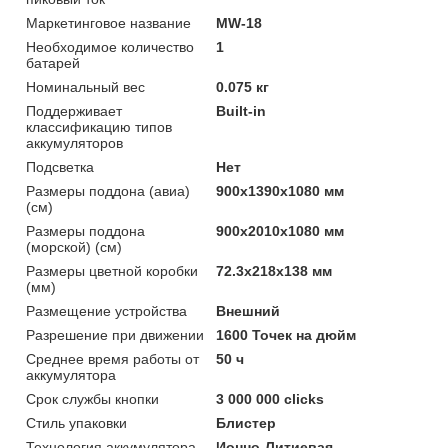
Маркетинговое название
MW-18
Необходимое количество
1
батарей
Номинальный вес
0.075 кг
Поддерживает
Built-in
классификацию типов
аккумуляторов
Подсветка
Нет
Размеры поддона (авиа)
900x1390x1080 мм
(см)
Размеры поддона
900x2010x1080 мм
(морской) (см)
Размеры цветной коробки
72.3x218x138 мм
(мм)
Размещение устройства
Внешний
Разрешение при движении
1600 Точек на дюйм
Среднее время работы от
50 ч
аккумулятора
Срок службы кнопки
3 000 000 clicks
Стиль упаковки
Блистер
Технология аккумулятора
Ионно-Литиевая