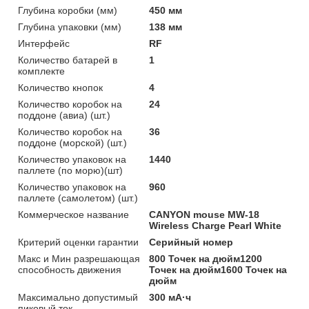
Глубина коробки (мм)
450 мм
Глубина упаковки (мм)
138 мм
Интерфейс
RF
Количество батарей в
1
комплекте
Количество кнопок
4
Количество коробок на
24
поддоне (авиа) (шт.)
Количество коробок на
36
поддоне (морской) (шт.)
Количество упаковок на
1440
паллете (по морю)(шт)
Количество упаковок на
960
паллете (самолетом) (шт.)
Коммерческое название
CANYON mouse MW-18
Wireless Charge Pearl White
Критерий оценки гарантии
Серийный номер
Макс и Мин разрешающая
800 Точек на дюйм1200
способность движения
Точек на дюйм1600 Точек на
дюйм
Максимально допустимый
300 мА·ч
пиковый ток