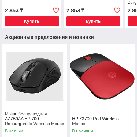
Burg
2 853
2 853
2 8
₸
₸
Купить
Купить
Акционные предложения и новинки
Mышь беспроводная
AZ7B0AA HP 700
HP Z3700 Red Wireless
Rechargeable Wireless Mouse
Mouse
В наличии
В наличии