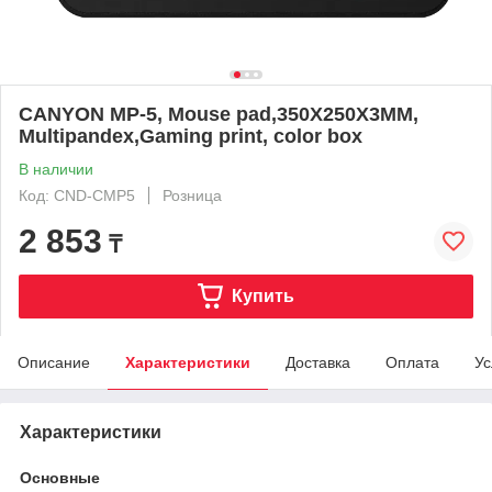
CANYON MP-5, Mouse pad,350X250X3MM,
Multipandex,Gaming print, color box
В наличии
Код: CND-CMP5
Розница
2 853
₸
Купить
Описание
Характеристики
Доставка
Оплата
Ус
Характеристики
Основные