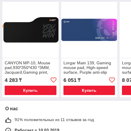
CANYON MP-10, Mouse
Lorgar Main 139, Gaming
Lorg
pad,930*350*430 *3MM,
mouse pad, High-speed
mous
Jacquard,Gaming print,
surface, Purple anti-slip
surfa
color box
rubber base, size: 900mm
rubb
4 283
6 051
8 0
₸
₸
x 360mm x 3mm
x 3
Купить
Купить
О нас
91% положительных из 11 отзывов за год
Работает с 10.03.2019