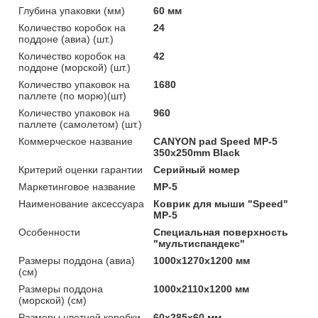
Глубина упаковки (мм)
60 мм
Количество коробок на
24
поддоне (авиа) (шт.)
Количество коробок на
42
поддоне (морской) (шт.)
Количество упаковок на
1680
паллете (по морю)(шт)
Количество упаковок на
960
паллете (самолетом) (шт.)
Коммерческое название
CANYON pad Speed MP-5
350x250mm Black
Критерий оценки гарантии
Серийный номер
Маркетинговое название
MP-5
Наименование аксессуара
Коврик для мыши "Speed"
MP-5
Особенности
Специальная поверхность
"мультиспандекс"
Размеры поддона (авиа)
1000x1270x1200 мм
(см)
Размеры поддона
1000x2110x1200 мм
(морской) (см)
Размеры цветной коробки
60x285x60 мм