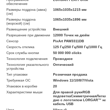
обеспечение
Размеры поддона (авиа)
1065x1035x1215 мм
(см)
Размеры поддона
1065x1035x1896 мм
(морской) (см)
Размещение устройства
Внешний
Разрешение при движении
12000 Точек на дюйм
Сенсор
PixArt PAW3311DB
Скорость отклика
125 Гц/250 Гц/500 Гц/1000 Гц
Срок службы кнопки
50 000 000 clicks
Технология подключения
Проводное
Технология указательного
Оптический
устройства
Тип упаковки
Розничная продажа
Требуемая ОС
Windows 11/10/8/7/Vista
Упаковок в коробке
20
Характеристики мыши
Для правой рукиRGB
подсветкаСимметричнаяЛегкая
дно с логотипом LORGAR™ на 
кабель USB
Цвет
Чёрный