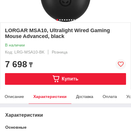
LORGAR MSA10, Ultralight Wired Gaming
Mouse Advanced, black
В наличии
Код: LRG-MSA10-BK
Розница
7 698
₸
Купить
Описание
Характеристики
Доставка
Оплата
Ус
Характеристики
Основные