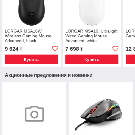
LORGAR MSA10W,
LORGAR MSA10, Ultralight
LOR
Wireless Gaming Mouse
Wired Gaming Mouse
Gami
Advanced, black
Advanced, white
9 624
7 698
12 
₸
₸
Купить
Купить
Акционные предложения и новинки