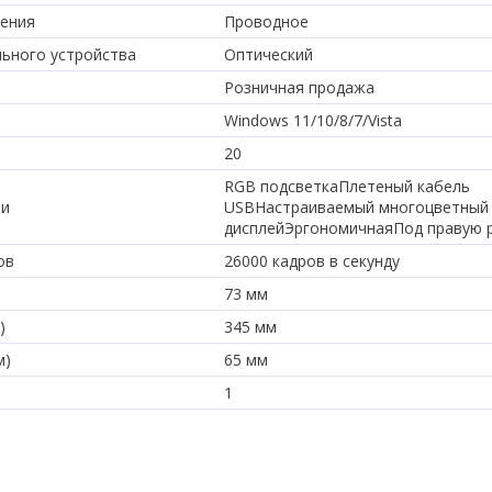
чения
Проводное
льного устройства
Оптический
Розничная продажа
Windows 11/10/8/7/Vista
20
RGB подсветкаПлетеный кабель
ши
USBНастраиваемый многоцветный
дисплейЭргономичнаяПод правую 
ов
26000 кадров в секунду
73 мм
)
345 мм
м)
65 мм
1