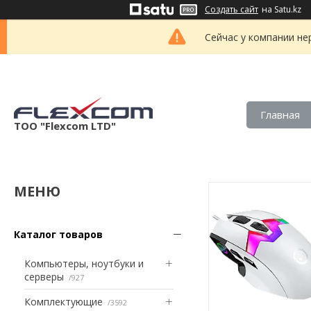
Создать сайт
на Satu.kz
Сейчас у компании не
Главная
ТОО "Flexcom LTD"
Каталог товаров
Компьютеры, ноутбуки и
серверы
927
Комплектующие
3592