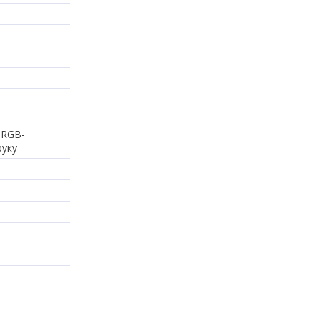
 RGB-
руку