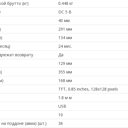
ой брутто (кг)
0.448 кг
е
DC 5 В
40 мм
)
291 мм
м)
134 мм
есяц)
24 мес.
длежат возврату
Да
129 мм
)
355 мм
м)
168 мм
TFT, 0.85 inches, 128x128 pixels
1.8 м м
USB
10
на поддоне (авиа) (шт.)
36