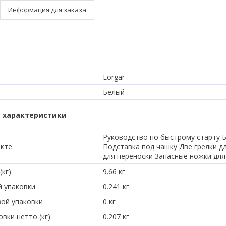
Информация для заказа
Lorgar
Белый
 характеристики
Руководство по быстрому старту 
екте
Подставка под чашку Две грелки дл
для переноски Запасные ножки дл
(кг)
9.66 кг
й упаковки
0.241 кг
вой упаковки
0 кг
вки нетто (кг)
0.207 кг