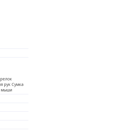
Брелок
я рук Сумка
я мыши