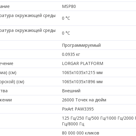
вание
MSP80
ратура окружающей среды
0 °C
ратура окружающей среды
0 °C
Программируемый
0.0935 кг
ечение
LORGAR PLATFORM
иа) (см)
1065x1035x1215 мм
рской) (см)
1065x1035x1896 мм
ства
Внешний
жении
26000 Точек на дюйм
PixArt PAW3395
125 Гц/250 Гц/500 Гц/1000 Гц/2000 
Гц/8000 Гц
80 000 000 кликов