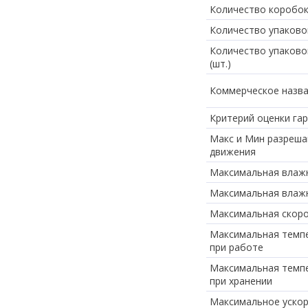
Количество коробок 
Количество упаковок
Количество упаково
(шт.)
Коммерческое назв
Критерий оценки га
Макс и Мин разреш
движения
Максимальная влажн
Максимальная влажн
Максимальная скор
Максимальная темп
при работе
Максимальная темп
при хранении
Максимальное уско