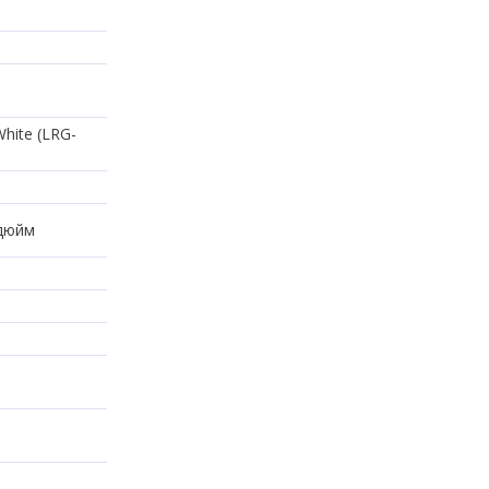
hite (LRG-
 дюйм