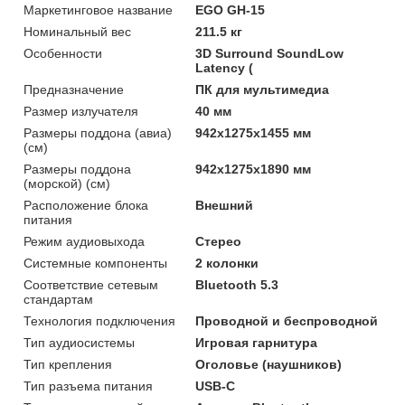
Маркетинговое название
EGO GH-15
Номинальный вес
211.5 кг
Особенности
3D Surround SoundLow
Latency (
Предназначение
ПК для мультимедиа
Размер излучателя
40 мм
Размеры поддона (авиа)
942x1275x1455 мм
(см)
Размеры поддона
942x1275x1890 мм
(морской) (см)
Расположение блока
Внешний
питания
Режим аудиовыхода
Стерео
Системные компоненты
2 колонки
Соответствие сетевым
Bluetooth 5.3
стандартам
Технология подключения
Проводной и беспроводной
Тип аудиосистемы
Игровая гарнитура
Тип крепления
Оголовье (наушников)
Тип разъема питания
USB-C