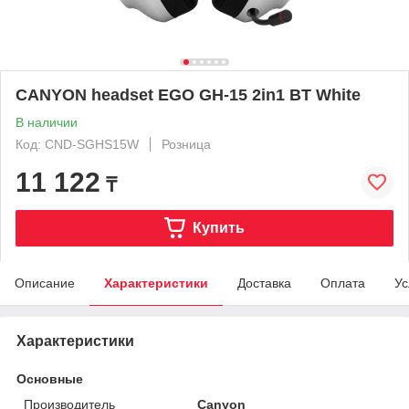
CANYON headset EGO GH-15 2in1 BT White
В наличии
Код: CND-SGHS15W
Розница
11 122
₸
Купить
Описание
Характеристики
Доставка
Оплата
Ус
Характеристики
Основные
Производитель
Canyon