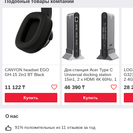
Подобные товары компании
CANYON headset EGO
Док-станция Acer Type C
LOG
GH-15 2in1 BT Black
Universal docking station
G321
15in1, 2 x HDMI 4K 60Hz, 1
2.4G
x DP 8k 30Hz,
11 122
46 390
28 
₸
₸
Купить
Купить
О нас
91% положительных из 11 отзывов за год