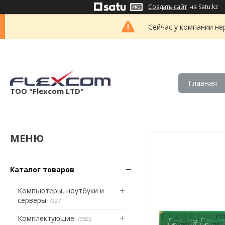
Создать сайт
на Satu.kz
Сейчас у компании не
Главная
ТОО "Flexcom LTD"
Каталог товаров
Компьютеры, ноутбуки и
серверы
927
Комплектующие
3592