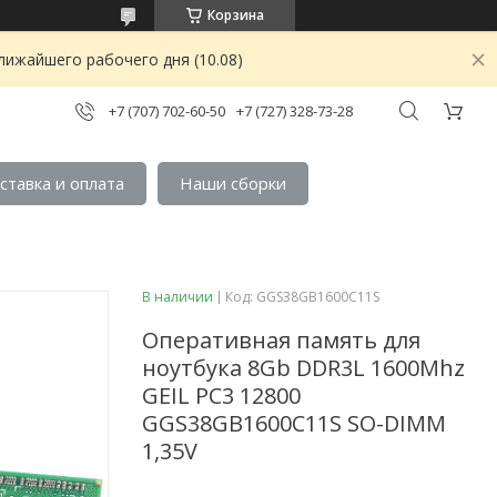
Корзина
лижайшего рабочего дня (10.08)
+7 (707) 702-60-50
+7 (727) 328-73-28
ставка и оплата
Наши сборки
В наличии
Код:
GGS38GB1600C11S
Оперативная память для
ноутбука 8Gb DDR3L 1600Mhz
GEIL PC3 12800
GGS38GB1600C11S SO-DIMM
1,35V