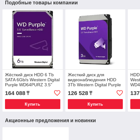
Подобные товары компании
Жёсткий диск HDD 6 Tb
Жесткий диск для
HDD
SATA 6Gb/s Western Digital
видеонаблюдения HDD
West
Purple WD64PURZ 3.5"
3Tb Western Digital Purple
WD4
5640rpm 256Mb
SATA 6Gb/s 128Mb 3,5"
128M
164 088
126 528
137
₸
₸
WD34PURZ
Купить
Купить
Акционные предложения и новинки