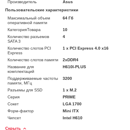
Производитель
Asus
Пользовательские характеристики
Maксимальный объем
64 Гб
оперативной памяти
КатегорияТовара
10
Количество разъемов
4
SATA 3
Количество слотов PCI
1 x PCI Express 4.0 x16
Express
Количество слотов памяти
2xDDR4
Название для
H610I-PLUS
комплектаций
Поддерживаемые частоты
3200
памяти, МГц
Разъемы для SSD
1 x M.2
Серия
PRIME
Сокет
LGA 1700
Форм-фактор
Mini ITX
Чипсет
Intel H610
Скрыть