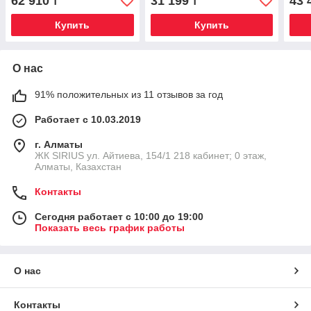
62 910
31 199
43 
₸
₸
HDMI DP mITX
1xDVI 1xHDMI mATX
HDM
Купить
Купить
О нас
91% положительных из 11 отзывов за год
Работает с 10.03.2019
г. Алматы
​ЖК SIRIUS​ ул. Айтиева, 154/1​ 218 кабинет; 0 этаж,
Алматы, Казахстан
Контакты
Сегодня работает с 10:00 до 19:00
Показать весь график работы
О нас
Контакты