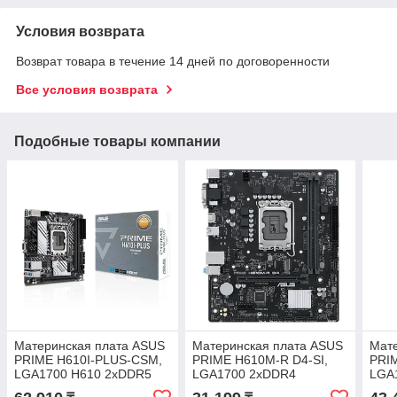
Условия возврата
Возврат товара в течение 14 дней по договоренности
Все условия возврата
Подобные товары компании
Материнская плата ASUS
Материнская плата ASUS
Мат
PRIME H610I-PLUS-CSM,
PRIME H610M-R D4-SI,
PRI
LGA1700 H610 2xDDR5
LGA1700 2xDDR4
LGA
4xSATA3 1xM2 D-Sub
4xSATA3 M.2 1xD-Sub
4xSA