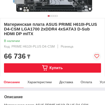
Материнская плата ASUS PRIME H610I-PLUS
D4-CSM LGA1700 2xDDR4 4xSATA3 D-Sub
HDMI DP mITX
В наличии
Код: PRIME H610I-PLUS D4-CSM
Розница
66 736
₸
Купить
Описание
Характеристики
Доставка
Оплата
Усл
Описание
Материнская плата ASUS PRIME H610I-PLUS D4-CSM