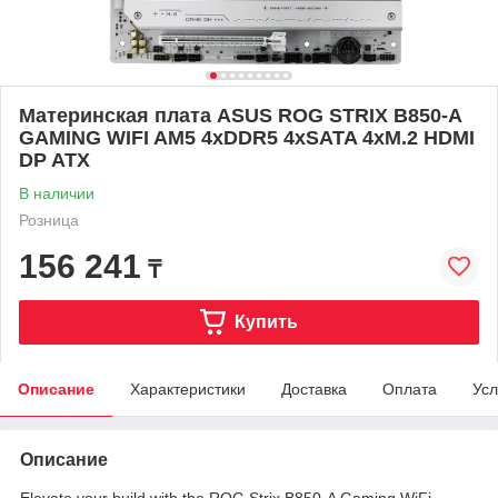
Материнская плата ASUS ROG STRIX B850-A
GAMING WIFI AM5 4xDDR5 4xSATA 4xM.2 HDMI
DP ATX
В наличии
Розница
156 241
₸
Купить
Описание
Характеристики
Доставка
Оплата
Усл
Описание
Elevate your build with the ROG Strix B850-A Gaming WiFi.