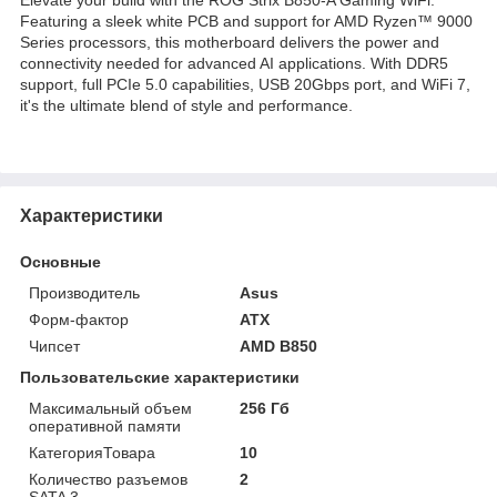
Featuring a sleek white PCB and support for AMD Ryzen™ 9000
Series processors, this motherboard delivers the power and
connectivity needed for advanced AI applications. With DDR5
support, full PCIe 5.0 capabilities, USB 20Gbps port, and WiFi 7,
it's the ultimate blend of style and performance.
Характеристики
Основные
Производитель
Asus
Форм-фактор
ATX
Чипсет
AMD B850
Пользовательские характеристики
Maксимальный объем
256 Гб
оперативной памяти
КатегорияТовара
10
Количество разъемов
2
SATA 3