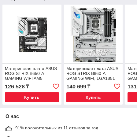
Материнская плата ASUS
Материнская плата ASUS
Мат
ROG STRIX B650-A
ROG STRIX B860-A
ROG
GAMING WIFI AM5
GAMING WIFI, LGA1851
GAM
4xDDR5 4xSATA3 Raid
B860 4xDDR5 4xSATA
4xD
126 528
140 699
131
₸
₸
3xM.2 HDMI DP ATX
4xM.2 HDMI DP ATX
RAI
Купить
Купить
О нас
91% положительных из 11 отзывов за год