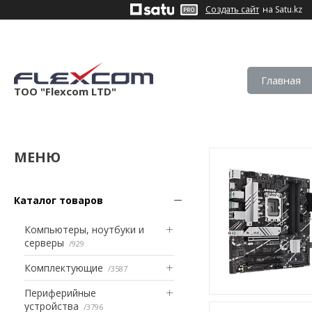
Создать сайт
на Satu.kz
Главная
ТОО "Flexcom LTD"
Каталог товаров
Компьютеры, ноутбуки и
серверы
929
Комплектующие
3587
Периферийные
устройства
3796