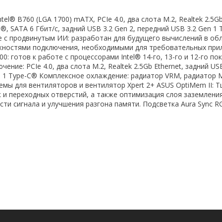
el® B760 (LGA 1700) mATX, PCIe 4.0, два слота M.2, Realtek 2.5Gb
I®, SATA 6 Гбит/с, задний USB 3.2 Gen 2, передний USB 3.2 Gen 1 
те с продвинутым ИИ: разработан для будущего вычислений в обл
ностями подключения, необходимыми для требовательных при
0: готов к работе с процессорами Intel® 14-го, 13-го и 12-го по
ние: PCIe 4.0, два слота M.2, Realtek 2.5Gb Ethernet, задний USB
n 1 Type-C® Комплексное охлаждение: радиатор VRM, радиатор M
емы для вентиляторов и вентилятор Xpert 2+ ASUS OptiMem II: 
 и переходных отверстий, а также оптимизация слоя заземлени
ти сигнала и улучшения разгона памяти. Подсветка Aura Sync R