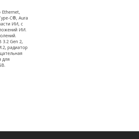
 Ethernet,
Type-C®, Aura
асти ИИ, с
ложений ИИ.
колений.
 3.2 Gen 2,
.2, радиатор
Тщательная
я для
GB.