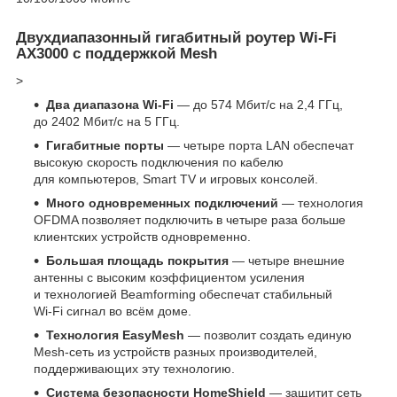
Двухдиапазонный гигабитный роутер Wi‑Fi
AX3000 с поддержкой Mesh
>
Два диапазона Wi-Fi
— до 574 Мбит/с на 2,4 ГГц,
до 2402 Мбит/с на 5 ГГц.
Гигабитные порты
— четыре порта LAN обеспечат
высокую скорость подключения по кабелю
для компьютеров, Smart TV и игровых консолей.
Много одновременных подключений
— технология
OFDMA позволяет подключить в четыре раза больше
клиентских устройств одновременно.
Большая площадь покрытия
— четыре внешние
антенны с высоким коэффициентом усиления
и технологией Beamforming обеспечат стабильный
Wi‑Fi сигнал во всём доме.
Технология EasyMesh
— позволит создать единую
Mesh‑сеть из устройств разных производителей,
поддерживающих эту технологию.
Система безопасности HomeShield
— защитит сеть