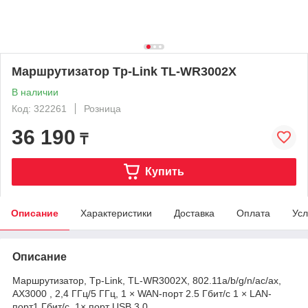
Маршрутизатор Tp-Link TL-WR3002X
В наличии
Код: 322261
Розница
36 190
₸
Купить
Описание
Характеристики
Доставка
Оплата
Усл
Описание
Маршрутизатор, Tp-Link, TL-WR3002X, 802.11a/b/g/n/ac/ax,
AX3000 , 2,4 ГГц/5 ГГц, 1 × WAN-порт 2.5 Гбит/с 1 × LAN-
порт1 Гбит/с, 1× порт USB 3.0.