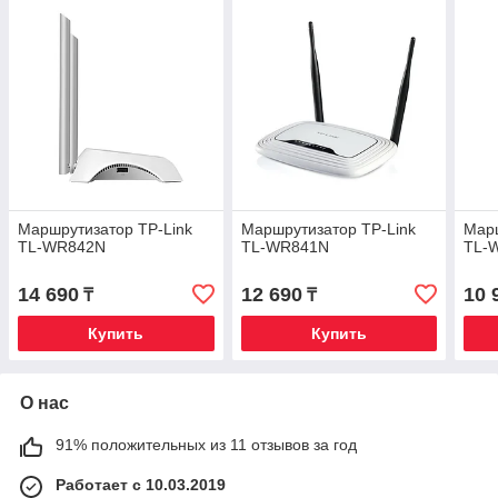
Маршрутизатор TP-Link
Маршрутизатор TP-Link
Марш
TL-WR842N
TL-WR841N
TL-
14 690
12 690
10 
₸
₸
Купить
Купить
О нас
91% положительных из 11 отзывов за год
Работает с 10.03.2019