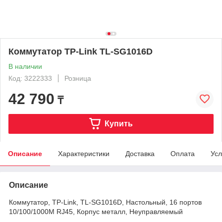
Коммутатор TP-Link TL-SG1016D
В наличии
Код: 3222333
Розница
42 790
₸
Купить
Описание
Характеристики
Доставка
Оплата
Усл
Описание
Коммутатор, TP-Link, TL-SG1016D, Настольный, 16 портов
10/100/1000M RJ45, Корпус металл, Неуправляемый