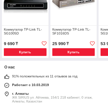
Коммутатор TP-Link TL-
Коммутатор TP-Link TL-
Комм
SG1005D
SF1016DS
SG1
9 690
25 990
53 
₸
₸
Купить
Купить
О нас
91% положительных из 11 отзывов за год
Работает с 10.03.2019
г. Алматы
​ЖК SIRIUS​ ул. Айтиева, 154/1​ 218 кабинет; 0 этаж,
Алматы, Казахстан