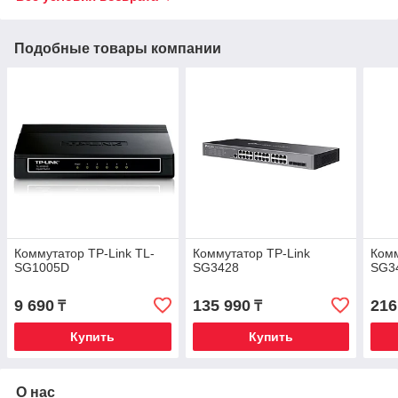
Подобные товары компании
Коммутатор TP-Link TL-
Коммутатор TP-Link
Комм
SG1005D
SG3428
SG3
9 690
135 990
216
₸
₸
Купить
Купить
О нас