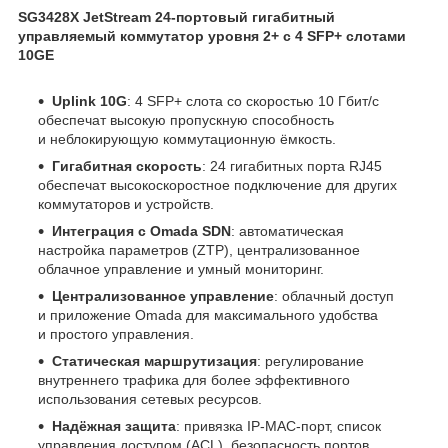
SG3428X JetStream 24‑портовый гигабитный
управляемый коммутатор уровня 2+ с 4 SFP+ слотами
10GE
Uplink 10G
: 4 SFP+ слота со скоростью 10 Гбит/с
обеспечат высокую пропускную способность
и неблокирующую коммутационную ёмкость.
Гигабитная скорость
: 24 гигабитных порта RJ45
обеспечат высокоскоростное подключение для других
коммутаторов и устройств.
Интеграция с Omada SDN
: автоматическая
настройка параметров (ZTP), централизованное
облачное управление и умный мониторинг.
Централизованное управление
: облачный доступ
и приложение Omada для максимального удобства
и простого управления.
Статическая маршрутизация
: регулирование
внутреннего трафика для более эффективного
использования сетевых ресурсов.
Надёжная защита
: привязка IP‑MAC‑порт, список
управления доступом (ACL), безопасность портов,