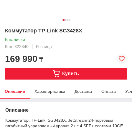
Коммутатор TP-Link SG3428X
В наличии
Код: 322340
Розница
169 990
₸
Купить
Описание
Характеристики
Доставка
Оплата
Усл
Описание
Коммутатор, TP-Link, SG3428X, JetStream 24‑портовый
гигабитный управляемый уровня 2+ с 4 SFP+ слотами 10GE