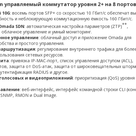
am управляемый коммутатор уровня 2+ на 8 портов
 10G
: восемь портов SFP+ со скоростью 10 Гбит/с обеспечат в
бность и неблокирующую коммутационную ёмкость 160 Гбит/с.
**
 Omada SDN
: автоматическая настройка параметров (ZTP)
,
 облачное управление и умный мониторинг.
нное управление
: облачный доступ и приложение Omada для
обства и простого управления.
маршрутизация
: регулирование внутреннего трафика для боле
ользования сетевых ресурсов.
щита
: привязка IP‑MAC‑порт, список управления доступом (ACL),
тов, защита от DoS‑атак, защита от широковещательных штор
 аутентификация RADIUS и другое.
голосовых и видеоприложений
: приоритизация (QoS) уровня 
равление
: веб‑интерфейс, интерфейс командной строки CLI (ко
), SNMP, RMON и Dual Image.