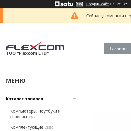
Создать сайт
на Satu.kz
Сейчас у компании не
Главная
ТОО "Flexcom LTD"
Каталог товаров
Компьютеры, ноутбуки и
серверы
927
Комплектующие
3592