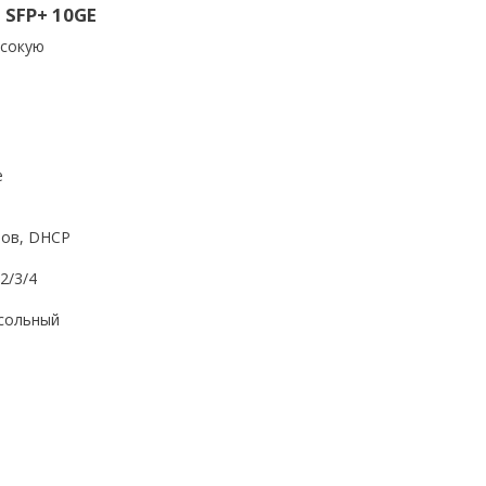
 SFP+ 10GE
ысокую
е
мов, DHCP
2/3/4
нсольный