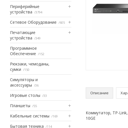
Периферийные
устройства
3794
Сетевое Оборудование
605
Печатающие
устройства
349
Программное
Обеспечение
152
Рюкзаки, чемоданы,
сумки
150
Симуляторы и
аксессуары
36
Описание
Хар
Игровые столы
33
Планшеты
55
Коммутатор, TP-Link
Кабельные системы
169
10GE
Бытовая техника
114