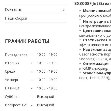
SX3008F JetStre
Контакты
Молниеносный
пропускную спосо
Наши сборки
Интеграция с
централизованное
Централизова
максимального уд
ГРАФИК РАБОТЫ
Статическая 
эффективного исп
Надёжная за
безопасность пор
Понедельник
10:00
19:00
Snooping, 802.1X,
Вторник
10:00
19:00
Оптимизация 
и IGMP snooping.
Среда
10:00
19:00
Standalone-уп
порт, Telnet, SSH
Четверг
10:00
19:00
Пятница
10:00
19:00
Суббота
Выходной
Воскресенье
Выходной