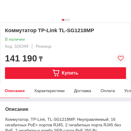
Коммутатор TP-Link TL-SG1218MP
В наличии
Код: 326349
Розница
141 190
₸
Купить
Описание
Характеристики
Доставка
Оплата
Усл
Описание
Коммутатор, TP-Link, TL-SG1218MP, Неуправляемый, 16
гигабитных PoE+ портов RJ45, 2 гигабитных порта RJ45 без
PoE, 2 гигабитных комбо SFP‑слота,PoE 250 Вт