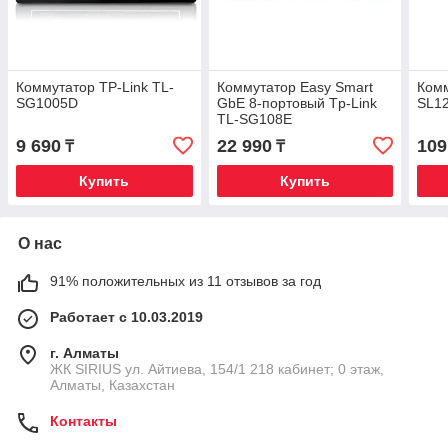
Коммутатор TP-Link TL-
Коммутатор Easy Smart
Комм
SG1005D
GbE 8-портовый Tp-Link
SL1
TL-SG108E
9 690
22 990
109
₸
₸
Купить
Купить
О нас
91% положительных из 11 отзывов за год
Работает с 10.03.2019
г. Алматы
​ЖК SIRIUS​ ул. Айтиева, 154/1​ 218 кабинет; 0 этаж,
Алматы, Казахстан
Контакты