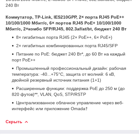
240 Вт
Коммутатор, TP-Link, IES210GPP, 2× порта RJ45 PoE++
10/100/1000 Мбит/с, 6× портов RJ45 PoE+ 10/100/1000
Мбит/с, 2×комбо SFP/RJ45, 802.3af/at/bt, бюджет 240 Вт
8× гигабитных порта RJ45 (2× PoE++, 6× PoE+)
2× гигабитных комбинированных порта RJ45/SFP
Питание по PoE: бюджет 240 Вт*, до 60 Вт на каждый
порт PoE++
Промышленный профессиональный дизайн: рабочая
температура: -40...+75°C, защита от молний: 6 кВ,
двойной резервный источник питания (1+1)
Расширенные функции: поддержка PoE до 250 м (до
820 футов)**, VLAN, QoS, STP/RSTP
Централизованное облачное управление через веб-
интерфейс или приложение Omada†
Скрыть