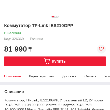
Коммутатор TP-Link IES210GPP
В наличии
Код: 326369
Розница
81 990
₸
Купить
Описание
Характеристики
Доставка
Оплата
Усл
Описание
Коммутатор, TP-Link, IES210GPP, Управляемый L2, 2× порта
RJ45 PoE++ 10/100/1000 Мбит/с, 6× портов RJ45 PoE+
10/100/1000 Мбит/с, 2×комбо SFP/RJ45, 802.3af/at/bt, бюджет