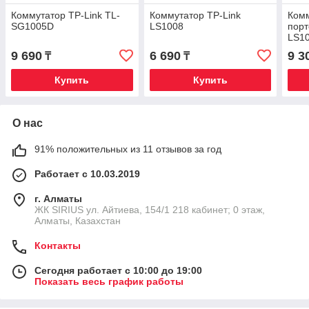
Коммутатор TP-Link TL-
Коммутатор TP-Link
Комм
SG1005D
LS1008
порт
LS1
9 690
6 690
9 3
₸
₸
Купить
Купить
О нас
91% положительных из 11 отзывов за год
Работает с 10.03.2019
г. Алматы
​ЖК SIRIUS​ ул. Айтиева, 154/1​ 218 кабинет; 0 этаж,
Алматы, Казахстан
Контакты
Сегодня работает с 10:00 до 19:00
Показать весь график работы