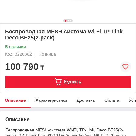
Беспроводная MESH-система Wi-Fi TP-Link
Deco BE25(2-pack)
В наличии
Код: 3226382
Розница
100 790
₸
Купить
Описание
Характеристики
Доставка
Оплата
Усл
Описание
Беспроводная MESH-система Wi-Fi, TP-Link, Deco BE25(2-
pack), 2,4 ГГц/5 ГГц, 802.11be/b/ax/n/ac/a/g, WI-FI 7, 2 порта