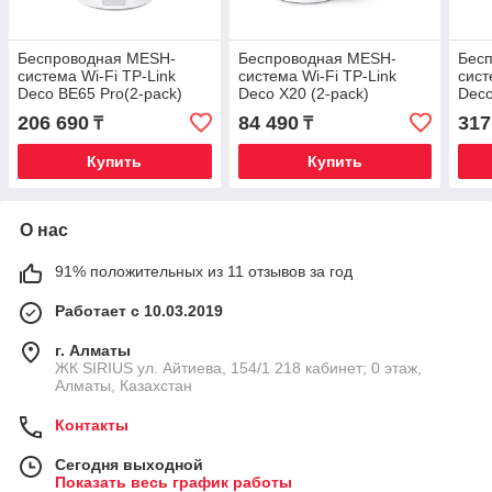
Беспроводная MESH-
Беспроводная MESH-
Бес
система Wi-Fi TP-Link
система Wi-Fi TP-Link
сист
Deco BE65 Pro(2-pack)
Deco X20 (2-pack)
Deco
206 690
84 490
317
₸
₸
Купить
Купить
О нас
91% положительных из 11 отзывов за год
Работает с 10.03.2019
г. Алматы
​ЖК SIRIUS​ ул. Айтиева, 154/1​ 218 кабинет; 0 этаж,
Алматы, Казахстан
Контакты
Сегодня выходной
Показать весь график работы