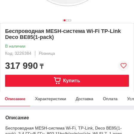
Беспроводная MESH-система Wi-Fi TP-Link
Deco BE85(1-pack)
В наличии
Код: 3226384
Розница
317 990
₸
Купить
Описание
Характеристики
Доставка
Оплата
Усл
Описание
Беспроводная MESH-система Wi-Fi, TP-Link, Deco BE85(1-
pack), 2,4 ГГц/5 ГГц, 802.11be/b/ax/n/ac/a/g, WI-FI 7, 1 порт