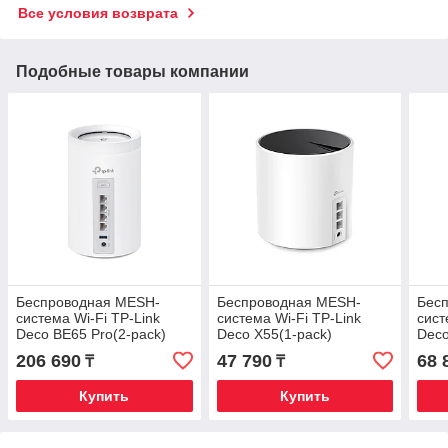
Все условия возврата
Подобные товары компании
Беспроводная MESH-
Беспроводная MESH-
Бес
система Wi-Fi TP-Link
система Wi-Fi TP-Link
сист
Deco BE65 Pro(2-pack)
Deco X55(1-pack)
Deco
206 690
47 790
68 
₸
₸
Купить
Купить