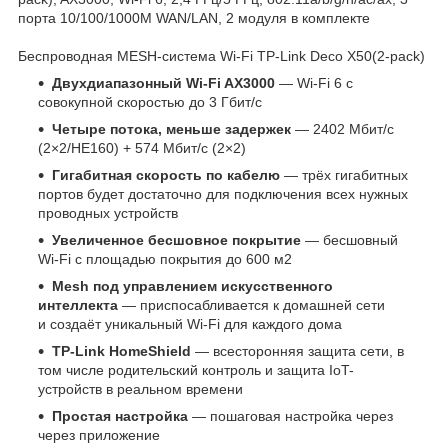
порта 10/100/1000M WAN/LAN, 2 модуля в комплекте
Беспроводная MESH-система Wi-Fi TP-Link Deco X50(2-pack)
Двухдиапазонный Wi-Fi AX3000
— Wi-Fi 6 с
совокупной скоростью до 3 Гбит/с
Четыре потока, меньше задержек
— 2402 Мбит/с
(2×2/HE160) + 574 Мбит/с (2×2)
Гигабитная скорость по кабелю
— трёх гигабитных
портов будет достаточно для подключения всех нужных
проводных устройств
Увеличенное бесшовное покрытие
— бесшовный
Wi-Fi с площадью покрытия до 600 м
2
Mesh под управлением искусственного
интеллекта
— приспосабливается к домашней сети
и создаёт уникальный Wi‑Fi для каждого дома
TP-Link HomeShield
— всесторонняя защита сети, в
том числе родительский контроль и защита IoT-
устройств в реальном времени
Простая настройка
— пошаговая настройка через
через приложение