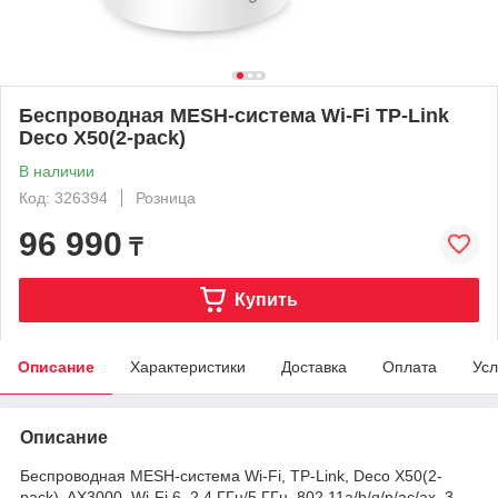
Беспроводная MESH-система Wi-Fi TP-Link
Deco X50(2-pack)
В наличии
Код: 326394
Розница
96 990
₸
Купить
Описание
Характеристики
Доставка
Оплата
Усл
Описание
Беспроводная MESH-система Wi-Fi, TP-Link, Deco X50(2-
pack), AX3000, Wi-Fi 6, 2,4 ГГц/5 ГГц, 802.11a/b/g/n/ac/ax, 3