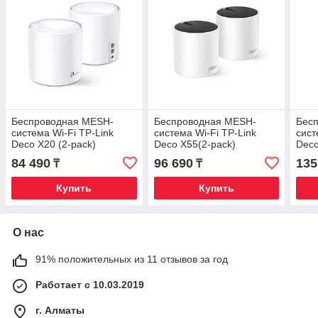
Беспроводная MESH-
Беспроводная MESH-
Бес
система Wi-Fi TP-Link
система Wi-Fi TP-Link
сист
Deco X20 (2-pack)
Deco X55(2-pack)
Deco
84 490
96 690
135
₸
₸
Купить
Купить
О нас
91% положительных из 11 отзывов за год
Работает с 10.03.2019
г. Алматы